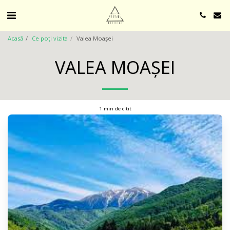
Acasă
Ce poți vizita
Valea Moașei
VALEA MOAȘEI
1 min de citit