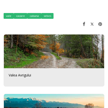
vale
cazare
cabana
sebes
Valea Avrigului