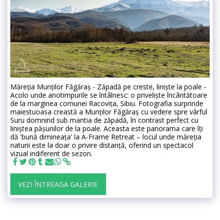
Măreția Munților Făgăraș - Zăpadă pe creste, liniște la poale -
Acolo unde anotimpurile se întâlnesc: o priveliște încântătoare
de la marginea comunei Racovița, Sibiu. Fotografia surprinde
maiestuoasa creastă a Munților Făgăraș cu vedere spre vârful
Suru domnind sub mantia de zăpadă, în contrast perfect cu
liniștea pășunilor de la poale. Aceasta este panorama care îți
dă 'bună dimineața' la A-Frame Retreat – locul unde măreția
naturii este la doar o privire distanță, oferind un spectacol
vizual indiferent de sezon.
VEZI ÎNTREAGA GALERIE