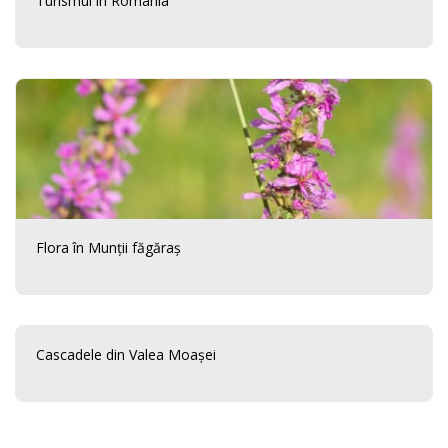
Turismul în România
Flora în Munții făgăraș
Cascadele din Valea Moașei