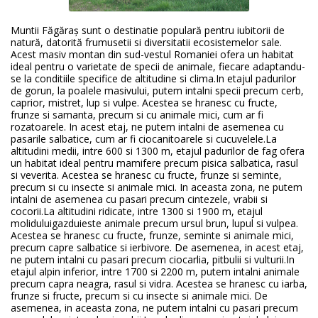
Muntii Făgăraș sunt o destinatie populară pentru iubitorii de
natură, datorită frumusetii si diversitatii ecosistemelor sale.
Acest masiv montan din sud-vestul Romaniei ofera un habitat
ideal pentru o varietate de specii de animale, fiecare adaptandu-
se la conditiile specifice de altitudine si clima.In etajul padurilor
de gorun, la poalele masivului, putem intalni specii precum cerb,
caprior, mistret, lup si vulpe. Acestea se hranesc cu fructe,
frunze si samanta, precum si cu animale mici, cum ar fi
rozatoarele. In acest etaj, ne putem intalni de asemenea cu
pasarile salbatice, cum ar fi ciocanitoarele si cucuvelele.La
altitudini medii, intre 600 si 1300 m, etajul padurilor de fag ofera
un habitat ideal pentru mamifere precum pisica salbatica, rasul
si veverita. Acestea se hranesc cu fructe, frunze si seminte,
precum si cu insecte si animale mici. In aceasta zona, ne putem
intalni de asemenea cu pasari precum cintezele, vrabii si
cocorii.La altitudini ridicate, intre 1300 si 1900 m, etajul
moliduluigazduieste animale precum ursul brun, lupul si vulpea.
Acestea se hranesc cu fructe, frunze, seminte si animale mici,
precum capre salbatice si ierbivore. De asemenea, in acest etaj,
ne putem intalni cu pasari precum ciocarlia, pitbulii si vulturii.In
etajul alpin inferior, intre 1700 si 2200 m, putem intalni animale
precum capra neagra, rasul si vidra. Acestea se hranesc cu iarba,
frunze si fructe, precum si cu insecte si animale mici. De
asemenea, in aceasta zona, ne putem intalni cu pasari precum