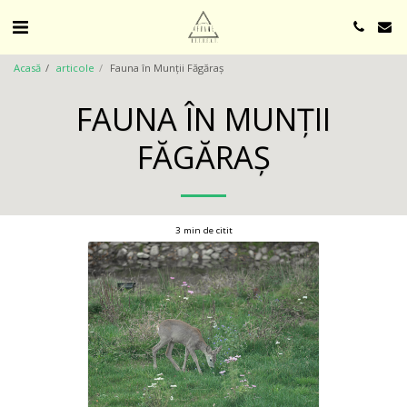
Acasă
articole
Fauna în Munții Făgăraș
FAUNA ÎN MUNȚII
FĂGĂRAȘ
3 min de citit