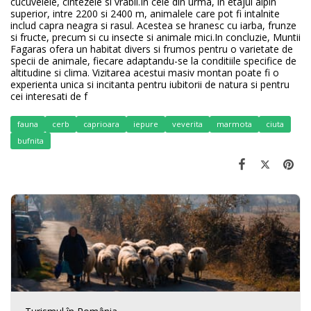
cucuvelele, cintezele si vrabii.In cele din urma, in etajul alpin
superior, intre 2200 si 2400 m, animalele care pot fi intalnite
includ capra neagra si rasul. Acestea se hranesc cu iarba, frunze
si fructe, precum si cu insecte si animale mici.In concluzie, Muntii
Fagaras ofera un habitat divers si frumos pentru o varietate de
specii de animale, fiecare adaptandu-se la conditiile specifice de
altitudine si clima. Vizitarea acestui masiv montan poate fi o
experienta unica si incitanta pentru iubitorii de natura si pentru
cei interesati de f
fauna
cerb
caprioara
iepure
veverita
marmota
ciuta
bufnita