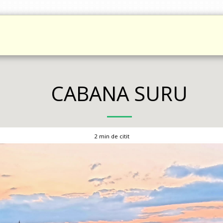
TO
CARTE DE OASPEȚI
DESPRE VIAȚA OFFGRID
ÎMPREJURI
CABANA SURU
2 min de citit