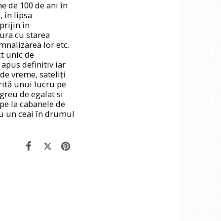
e de 100 de ani în
 în lipsa
rijin in
ura cu starea
emnalizarea lor etc.
t unic de
 apus definitiv iar
de vreme, sateliți
rită unui lucru pe
greu de egalat si
pe la cabanele de
ru un ceai în drumul