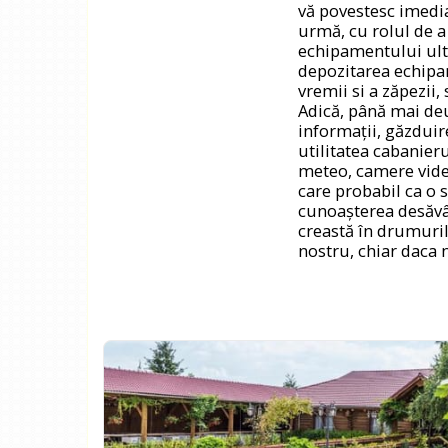
vă povestesc imedia
urmă, cu rolul de a
echipamentului ultr
depozitarea echipa
vremii si a zăpezii,
Adică, până mai de
informații, găzduire
utilitatea cabanier
meteo, camere video,
care probabil ca o 
cunoașterea desăvâr
creastă în drumuril
nostru, chiar daca 