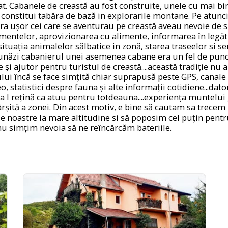
t. Cabanele de creastă au fost construite, unele cu mai bin
 constitui tabăra de bază in explorarile montane. Pe atunci,
a ușor cei care se aventurau pe creastă aveau nevoie de sp
mentelor, aprovizionarea cu alimente, informarea în legăt
 situația animalelor sălbatice in zonă, starea traseelor si s
unăzi cabanierul unei asemenea cabane era un fel de punc
 și ajutor pentru turistul de creastă....această tradiție nu a
ului încă se face simțită chiar suprapusă peste GPS, canale 
 statistici despre fauna și alte informații cotidiene...dato
sa l rețină ca atuu pentru totdeauna....experiența muntelui 
șită a zonei. Din acest motiv, e bine să cautam sa trecem 
e noastre la mare altitudine si să poposim cel puțin pent
nu simțim nevoia să ne reîncărcăm bateriile.