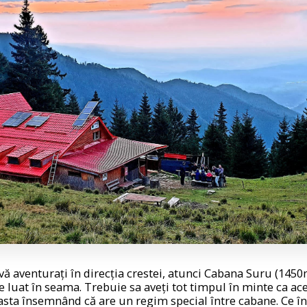
vă aventurați în direcția crestei, atunci Cabana Suru (1450
e luat în seama. Trebuie sa aveți tot timpul în minte ca ac
asta însemnând că are un regim special între cabane. Ce î