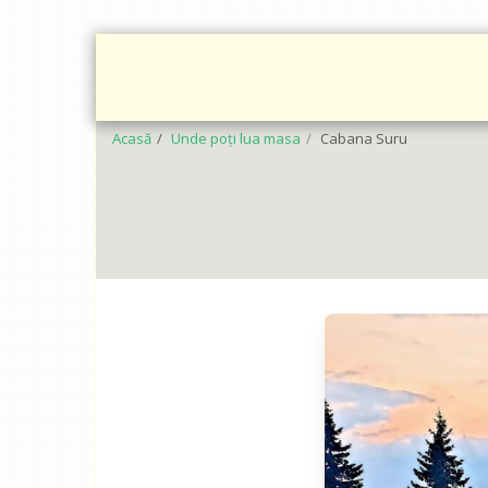
ACASĂ
REZERVĂ
SERVICII
GALERIE FO
Acasă
Unde poți lua masa
Cabana Suru