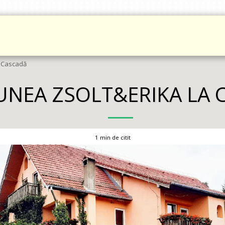
TO
CARTE DE OASPEȚI
DESPRE VIAȚA OFFGRID
ÎMPREJURI
a Cascadă
UNEA ZSOLT&ERIKA LA 
1 min de citit