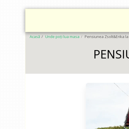
ACASĂ
REZERVĂ
SERVICII
GALERIE FO
Acasă
Unde poți lua masa
Pensiunea Zsolt&Erika l
PENSI